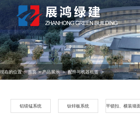
现在的位置：
首页
>
产品展示
>
配件与机器租赁
>
铝镁锰系统
钛锌板系统
平锁扣、横装墙